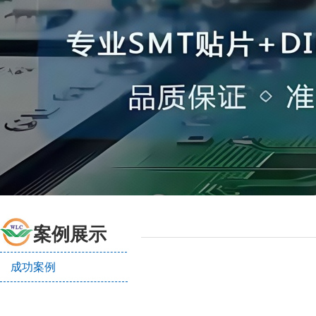
案例展示
成功案例