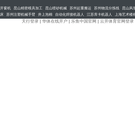
开窗机
昆山精密模具加工
昆山喷砂机械
苏州起重搬运
苏州物流分拣线
昆山风
床
苏州注塑机械手臂
井上泡棉
自动化焊接机器人
江苏库卡机器人
上海艺术楼
天行登录
|
华体在线开户
|
乐鱼中国官网
|
云开体育官网登录