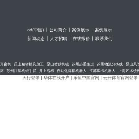
od(中国)
公司简介
案例展示
案例展示
新闻动态
人才招聘
在线报价
联系我们
开窗机
昆山精密模具加工
昆山喷砂机械
苏州起重搬运
苏州物流分拣线
昆山风
床
苏州注塑机械手臂
井上泡棉
自动化焊接机器人
江苏库卡机器人
上海艺术楼
天行登录
|
华体在线开户
|
乐鱼中国官网
|
云开体育官网登录